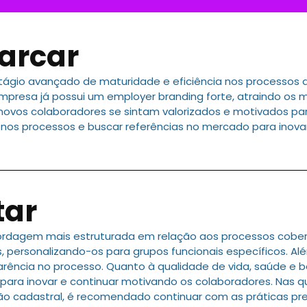
arcar
ágio avançado de maturidade e eficiência nos processos d
presa já possui um employer branding forte, atraindo os m
 novos colaboradores se sintam valorizados e motivados pa
 nos processos e buscar referências no mercado para inov
tar
rdagem mais estruturada em relação aos processos coberto
s, personalizando-os para grupos funcionais específicos. 
parência no processo. Quanto à qualidade de vida, saúde e b
ara inovar e continuar motivando os colaboradores. Nas q
nção cadastral, é recomendado continuar com as práticas pr