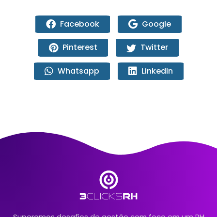
Facebook
Google
Pinterest
Twitter
Whatsapp
LinkedIn
Superamos desafios de gestão com foco em um RH